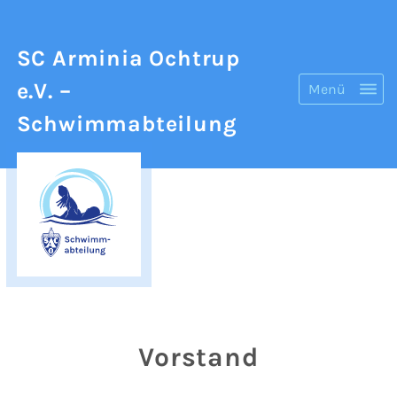
SC Arminia Ochtrup
e.V.
–
Menü
Schwimmabteilung
Vorstand