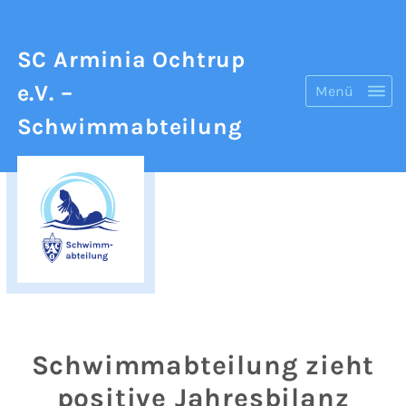
SC Arminia Ochtrup
e.V.
–
Menü
Schwimmabteilung
Schwimmabteilung zieht
positive Jahresbilanz