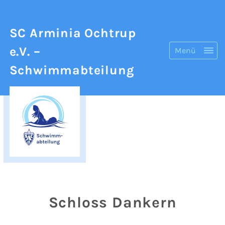
SC Arminia Ochtrup
e.V.
–
Menü
Schwimmabteilung
Schloss Dankern