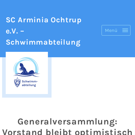
SC Arminia Ochtrup
e.V.
–
Menü
Schwimmabteilung
Generalversammlung:
Vorstand bleibt optimistisch