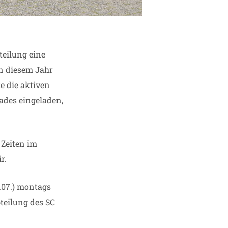
eilung eine
in diesem Jahr
e die aktiven
ades eingeladen,
.
 Zeiten im
r.
.07.) montags
teilung des SC