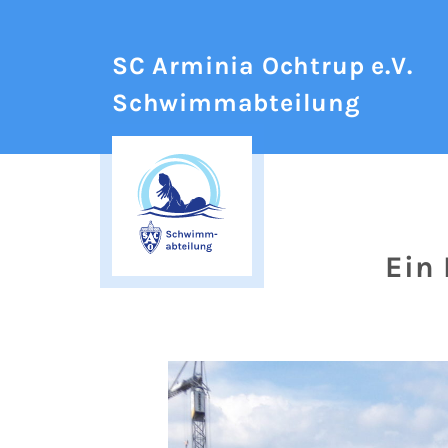
SC Arminia Ochtrup e.V.
Schwimmabteilung
Ein 