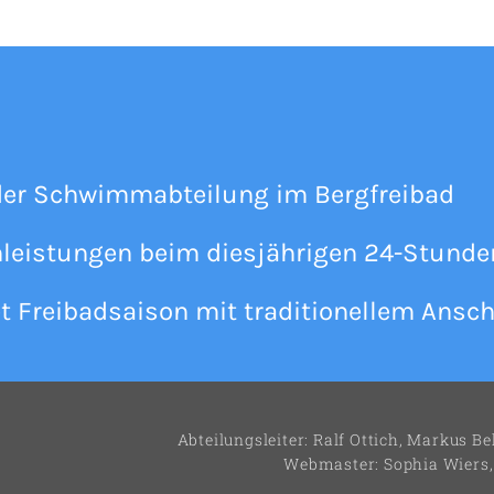
der Schwimmabteilung im Bergfreibad
enleistungen beim diesjährigen 24-Stun
t Freibadsaison mit traditionellem Ans
Abteilungsleiter: Ralf Ottich, Markus B
Webmaster: Sophia Wiers