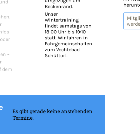
umgezogen am
rund
herunte
Beckenrand.
Unser
ehen.
Mitgl
Wintertraining
werd
r
findet samstags von
18:00 Uhr bis 19:10
nfos
statt. Wir fahren in
 oder
Fahrgemeinschaften
zum Vechtebad
en –
Schüttorf.
r
f dem
e
Es gibt gerade keine anstehenden
Termine.