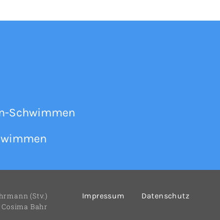
den-Schwimmen
chwimmen
ehrmann (Stv.)
Impressum
Datenschutz
, Cosima Bahr