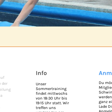
Info
Anm
uf
Du möc
 der
Unser
Mitgli
Sommertraining
ilung
Schwi
findet mittwochs
ia
werden
von 18:30 Uhr bis
ganz e
19:15 Uhr statt. Wir
Lade Di
e
treffen uns
Anmeld