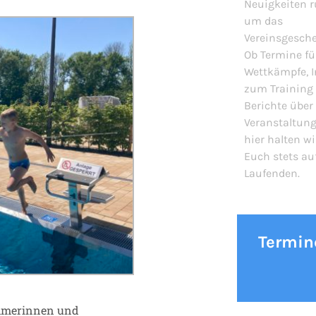
Neuigkeiten 
um das
Vereinsgesch
Ob Termine fü
Wettkämpfe, I
zum Training
Berichte über
Veranstaltung
hier halten wi
Euch stets au
Laufenden.
Termin
immerinnen und