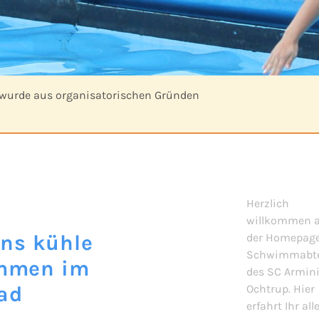
urde aus organisatorischen Gründen
Herzlich
willkommen a
ins kühle
der Homepage
Schwimmabte
mmen im
des SC Armin
ad
Ochtrup. Hier
erfahrt Ihr all