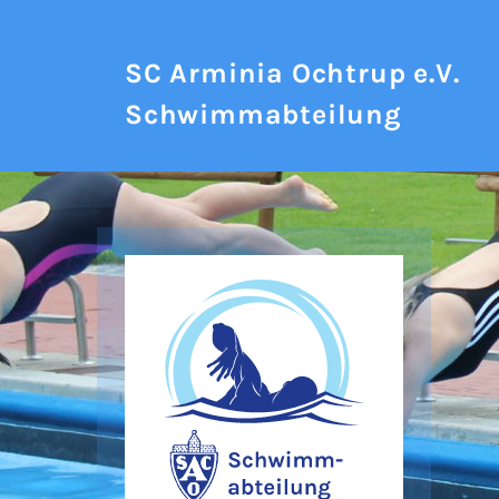
SC Arminia Ochtrup e.V.
Schwimmabteilung